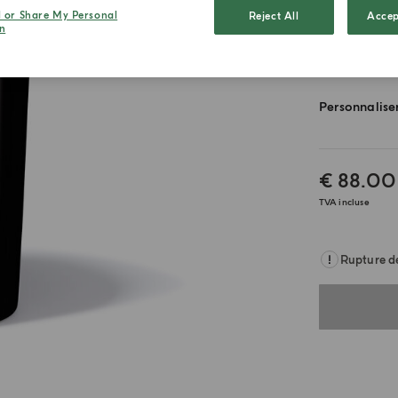
l or Share My Personal
Reject All
Accep
200g
n
Personnalise
€ 88.00
TVA incluse
Rupture d