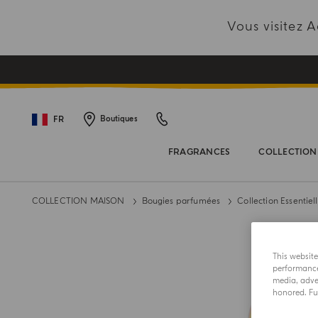
Vous visitez
FR
Boutiques
FRAGRANCES
COLLECTION
COLLECTION MAISON
Bougies parfumées
Collection Essentiel
This websit
performance 
media, adver
honored. Fur