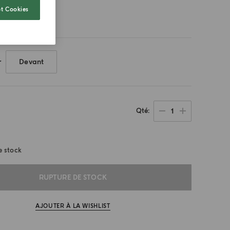
t Cookies
r
Devant
1
Qté
e stock
RUPTURE DE STOCK
AJOUTER À LA WISHLIST