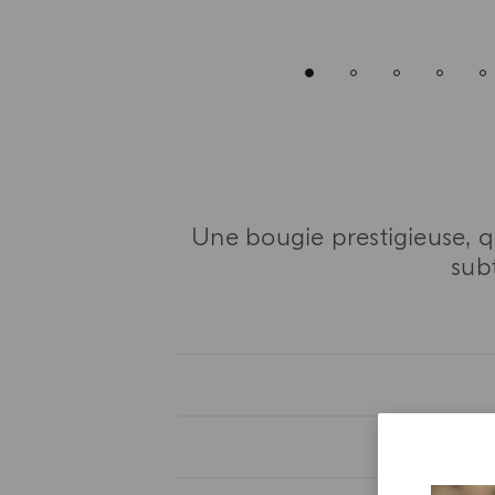
Une bougie prestigieuse, q
sub