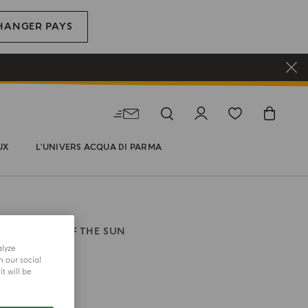
HANGER PAYS
UX
L'UNIVERS ACQUA DI PARMA
IGNATURES OF THE SUN
alyze
h our social
t will be
re taille