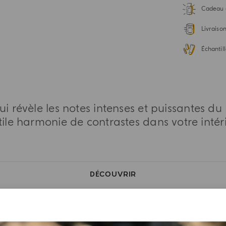
Cadeau 
Livraiso
Échantill
ui révèle les notes intenses et puissantes du
tile harmonie de contrastes dans votre intéri
DÉCOUVRIR
CARACTÉRISTIQUES OLFACTIVES