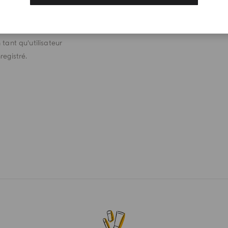
 recevez en cadeau un
l douche Colonia 40 ml
s votre premier achat
 tant qu'utilisateur
registré.