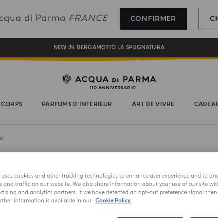
INSCRIVEZ-VOUS ET PROFITEZ DE NOS AVANTAGES
 Acqua di Parma
FRANCE
CONFIRMER
C
CADEAU OFFERT POUR TOUTE COMMANDE SUPÉRIEURE À 180€
NEW IN:
BERGAMOTTO LA SPUGNATURA
 CORPS
PARFUMS D’INTÉRIEUR
ART DE VIVRE
CADEA
le
BOUGIE
S
Oud
e uses cookies and other tracking technologies to enhance user experience and to an
and traffic on our website. We also share information about your use of our site wit
tising and analytics partners. If we have detected an opt-out preference signal then i
ther information is available in our
Cookie Policy.
Choisissez vot