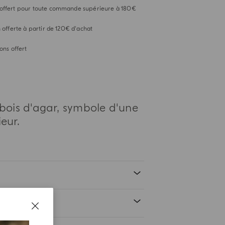
offert pour toute commande supérieure à 180€
n offerte à partir de 120€ d'achat
ons offert
 bois d'agar, symbole d'une
eur.