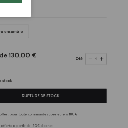
re ensemble
 de
130,00 €
1
Qté
e stock
RUPTURE DE STOCK
offert pour toute commande supérieure à 180€
n offerte à partir de 120€ d'achat