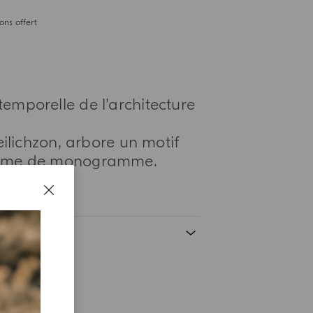
ons offert
ntemporelle de l’architecture
lichzon, arbore un motif
 forme de monogramme.