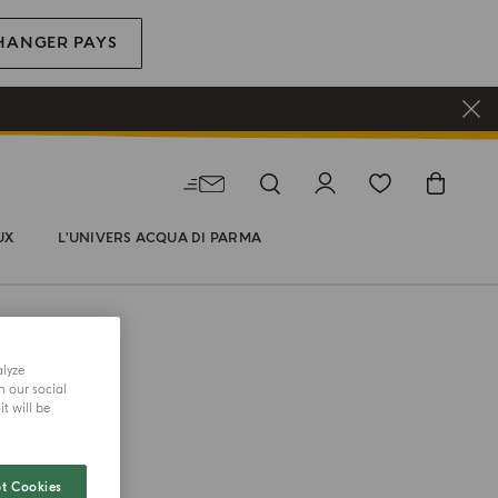
HANGER PAYS
UX
L'UNIVERS ACQUA DI PARMA
alyze
HI
h our social
-Savon
t will be
e couleur
t Cookies