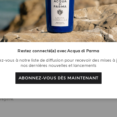
L'ART D'OFFRIR
adeau De
ienvenue
joignez-nous et
Restez connecté(e) avec Acqua di Parma
cevez une délicate
tention. Créez votre
-vous à notre liste de diffusion pour recevoir des mises à 
ompte Acqua di Parma
nos dernières nouvelles et lancements
 recevez en cadeau un
ABONNEZ-VOUS DÈS MAINTENANT
l douche Colonia 40 ml
s votre premier achat
 tant qu'utilisateur
registré.