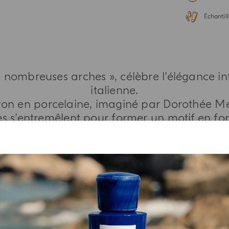
Échantill
de nombreuses arches », célèbre l’élégance i
italienne.
on en porcelaine, imaginé par Dorothée Mei
es s’entremêlent pour former un motif en
DÉCOUVRIR