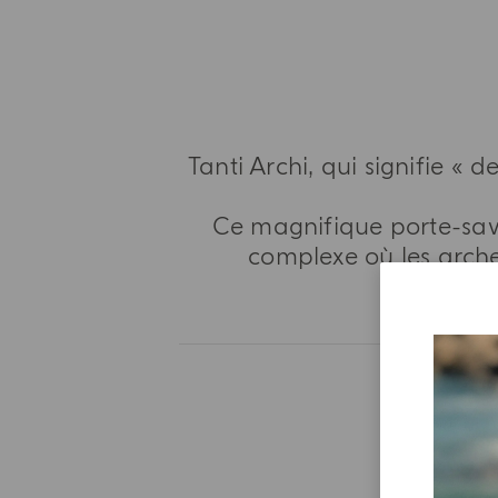
Tanti Archi, qui signifie « 
Ce magnifique porte-sav
complexe où les arch