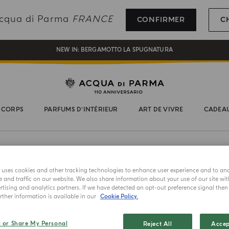
INSCRIVEZ-VOUS ET PROFITEZ DE NOS AVANTAGES
 Acqua di Parma
FRANCE
CONFIRMER
C
CADEAU OFFERT POUR TOUTE COMMANDE SUPÉRIEURE À 180€
NEW IN:
BERGAMOTTO LA SPUGNATURA
 CORPS
PARFUMS D’INTÉRIEUR
ART DE VIVRE
CADEA
e uses cookies and other tracking technologies to enhance user experience and to an
TANTI ARC
and traffic on our website. We also share information about your use of our site wit
Porte
tising and analytics partners. If we have detected an opt-out preference signal then i
ther information is available in our
Cookie Policy.
Choisissez un
l or Share My Personal
Reject All
Accep