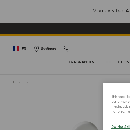
Vous visitez
FR
Boutiques
FRAGRANCES
COLLECTION
Bundle Set
This websit
performance 
media, adver
honored. Fur
Do Not Sel