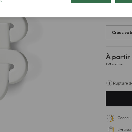
n
Créez vot
À partir
TVA incluse
Rupture d
Cadeau 
Livraiso