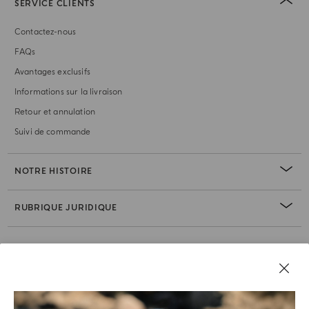
SERVICE CLIENTS
Contactez-nous
FAQs
Avantages exclusifs
Informations sur la livraison
Retour et annulation
Suivi de commande
NOTRE HISTOIRE
RUBRIQUE JURIDIQUE