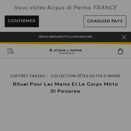
PROFITEZ DE LA LIVRAISON OFFERTE POUR TOUTE COMMANDE SUPÉRIEURE
Vous visitez Acqua di Parma
FRANCE
À 120€
INSCRIVEZ-VOUS ET PROFITEZ DE NOS AVANTAGES
CONFIRMER
CHANGER PAYS
CADEAU OFFERT POUR TOUTE COMMANDE SUPÉRIEURE À 180€
NEW IN:
BERGAMOTTO LA SPUGNATURA
COFFRET CADEAU
COLLECTION FÊTES DE FIN D’ANNÉE
Rituel Pour Les Mains Et Le Corps Mirto
Di Panarea