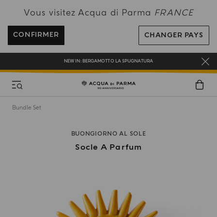
PROFITEZ DE LA LIVRAISON OFFERTE POUR TOUTE COMMANDE SUPÉRIEURE
Vous visitez Acqua di Parma
FRANCE
À 120€
INSCRIVEZ-VOUS ET PROFITEZ DE NOS AVANTAGES
CONFIRMER
CHANGER PAYS
CADEAU OFFERT POUR TOUTE COMMANDE SUPÉRIEURE À 180€
NEW IN:
BERGAMOTTO LA SPUGNATURA
Bundle Set
BUONGIORNO AL SOLE
Socle A Parfum