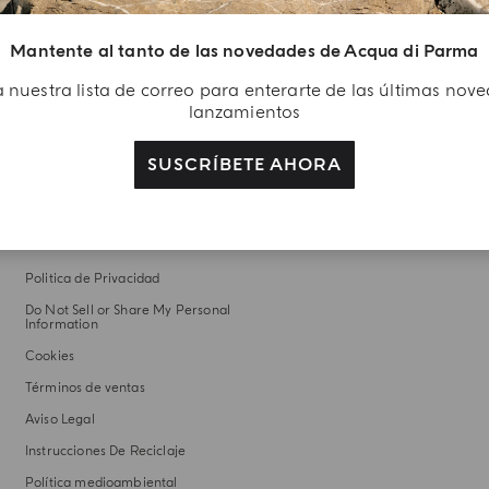
REGALOS POR COMPRA
Mantente al tanto de las novedades de Acqua di Parma
Descubre los diferentes universos de Acqua di Parma
con muestras exclusivas en todas tus compras
 nuestra lista de correo para enterarte de las últimas nov
lanzamientos
SUSCRÍBETE AHORA
AVISOS LEGALES
Politica de Privacidad
Do Not Sell or Share My Personal
Information
Cookies
Términos de ventas
Aviso Legal
Instrucciones De Reciclaje
Política medioambiental