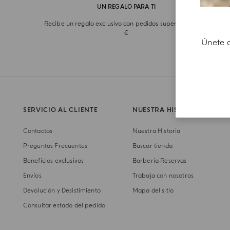
UN REGALO PARA TI
Recibe un regalo exclusivo con pedidos superiores a 180
€
Únete a
SERVICIO AL CLIENTE
NUESTRA HISTORIA
Contactos
Nuestra Historia
Preguntas Frecuentes
Buscar tienda
Beneficios exclusivos
Barberia Reservas
Envíos
Trabaja con nosotros
Devolución y Desistimiento
Mapa del sitio
Consultar estado del pedido