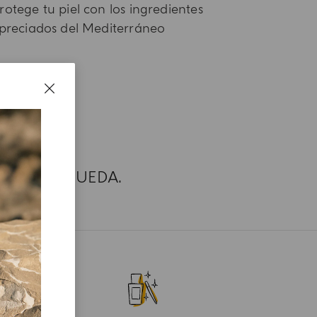
rotege tu piel con los ingredientes
preciados del Mediterráneo
 SU BÚSQUEDA.