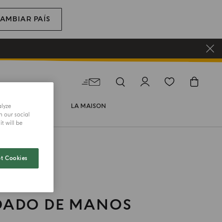
AMBIAR PAÍS
alyze
R
REGALAR
LA MAISON
h our social
t will be
t Cookies
DADO DE MANOS