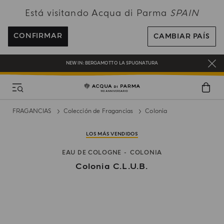
Está visitando Acqua di Parma
SPAIN
ENVÍO GRATUITO EN PEDIDOS SUPERIORES A 120€
REGÍSTRATE Y DISFRUTA DE UN MUNDO DE BENEFICIOS
CONFIRMAR
CAMBIAR PAÍS
REGALO EN TODOS LOS PEDIDOS SUPERIORES A 180€
NEW IN:
BERGAMOTTO LA SPUGNATURA
FRAGANCIAS
Colección de Fragancias
Colonia
LOS MÁS VENDIDOS
EAU DE COLOGNE
COLONIA
Colonia C.l.u.b.