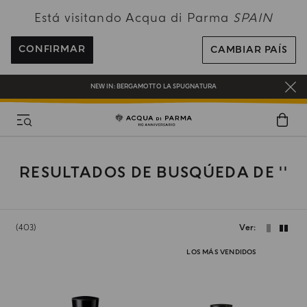
Está visitando Acqua di Parma
SPAIN
ENVÍO GRATUITO EN PEDIDOS SUPERIORES A 120€
REGÍSTRATE Y DISFRUTA DE UN MUNDO DE BENEFICIOS
CONFIRMAR
CAMBIAR PAÍS
REGALO EN TODOS LOS PEDIDOS SUPERIORES A 180€
NEW IN:
BERGAMOTTO LA SPUGNATURA
RESULTADOS DE BUSQÚEDA DE ''
403
Ver
LOS MÁS VENDIDOS