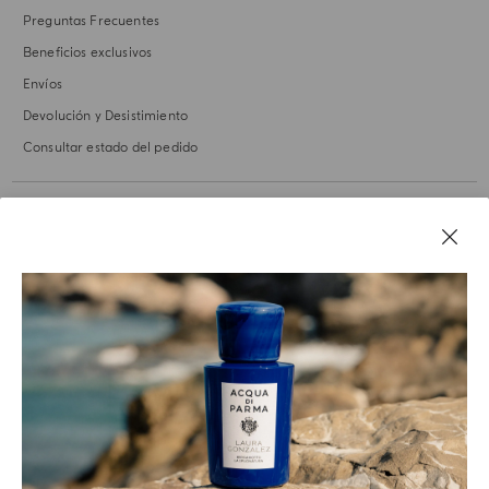
Preguntas Frecuentes
Beneficios exclusivos
Envíos
Devolución y Desistimiento
Consultar estado del pedido
NUESTRA HISTORIA
AVISOS LEGALES