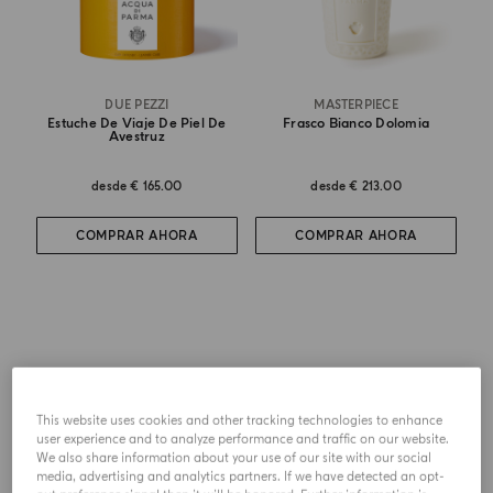
DUE PEZZI
MASTERPIECE
Estuche De Viaje De Piel De
Frasco Bianco Dolomia
Avestruz
desde
€ 165.00
desde
€ 213.00
COMPRAR AHORA
COMPRAR AHORA
This website uses cookies and other tracking technologies to enhance
user experience and to analyze performance and traffic on our website.
We also share information about your use of our site with our social
media, advertising and analytics partners. If we have detected an opt-