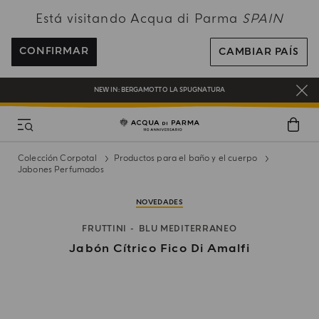
Está visitando Acqua di Parma
SPAIN
ENVÍO GRATUITO EN PEDIDOS SUPERIORES A 120€
REGÍSTRATE Y DISFRUTA DE UN MUNDO DE BENEFICIOS
CONFIRMAR
CAMBIAR PAÍS
REGALO EN TODOS LOS PEDIDOS SUPERIORES A 180€
NEW IN:
BERGAMOTTO LA SPUGNATURA
Colección Corpotal
Productos para el baño y el cuerpo
Jabones Perfumados
NOVEDADES
FRUTTINI
BLU MEDITERRANEO
Jabón Cítrico Fico Di Amalfi