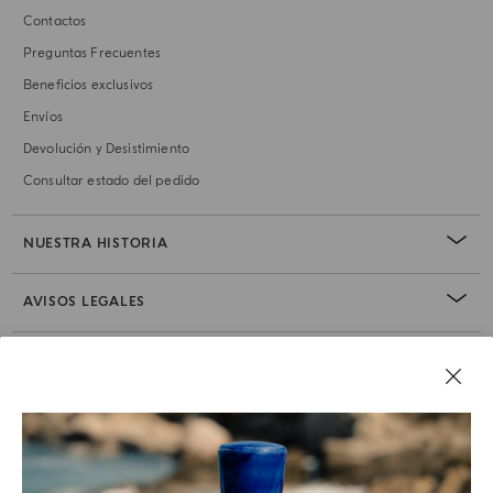
Contactos
Preguntas Frecuentes
Beneficios exclusivos
Envíos
Devolución y Desistimiento
Consultar estado del pedido
NUESTRA HISTORIA
AVISOS LEGALES