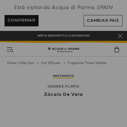
Está visitando Acqua di Parma
SPAIN
ENVÍO GRATUITO EN PEDIDOS SUPERIORES A 120€
REGÍSTRATE Y DISFRUTA DE UN MUNDO DE BENEFICIOS
CONFIRMAR
CAMBIAR PAÍS
REGALO EN TODOS LOS PEDIDOS SUPERIORES A 180€
NEW IN:
BERGAMOTTO LA SPUGNATURA
Home Collection
Car Diffuser
Fragrance Travel Holder
MASTERPIECE
GRANDE PLINTO
Zócalo De Vela