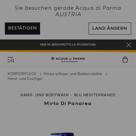
NEW IN:
BERGAMOTTO LA SPUGNATURA
Sie besuchen gerade Acqua di Parma
BEI ALLEN BESTELLUNGEN ÜBER 120€ ERHALTEN SIE EINE KOSTENLOSE
AUSTRIA
LIEFERUNG
REGISTRIEREN SIE SICH UND GENIESSEN SIE EINE WELT VOLLER VORTEILE
BESTÄTIGEN
LAND ÄNDERN
EIN GESCHENK FÜR SIE AUF ALLE BESTELLUNGEN ÜBER 180€
NEW IN:
BERGAMOTTO LA SPUGNATURA
KÖRPERPFLEGE
Körperpflege- und Badeprodukte
Hand- und Duschgel
HAND- UND BODYWASH
BLU MEDITERRANEO
Mirto Di Panarea