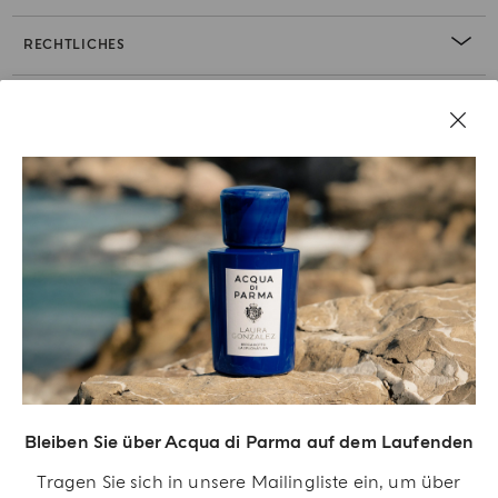
RECHTLICHES
Bleiben Sie über Acqua di Parma auf dem Laufenden
Acqua Di Parma S.r.l., mit einem Kapital von 420 000,00 € registriert im
Tragen Sie sich in unsere Mailingliste ein, um über
Handelsregister von Mailand unter der Nummer IT04215670375 mit Sitz in Via